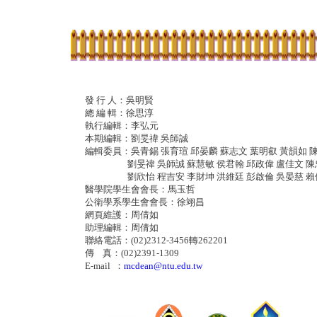
﻿發 行 人：吳明賢

總 編 輯：徐思淳

執行編輯：李弘元

本期編輯：劉旻禕 吳師誠

編輯委員：吳青錫 張育瑄 邱晏麟 蘇志文 葉明叡 黃韻如 陳涵
                    劉旻禕 吳師誠 蘇慧敏 侯君翰 邱政偉 盧佳
                    劉欣怡 程吉安 李財坤 洪維廷 彭啟倫 吳晏慈
醫學院學生會會長：馬玉哲

公衛學系學生會會長：徐翊昌

網頁維護：周倩如

助理編輯：周倩如

聯絡電話：(02)2312-3456轉262201

傳    真：(02)2391-1309

E-mail  ：
mcdean@ntu.edu.tw